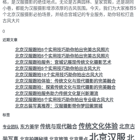
格，是汉服摄影的绝佳地点。无论是古典园林、皇家宫殿，还是胡同
小巷，都能为汉服摄影增添浓厚的古风氛围。今天，我们为大家推荐5
个北京汉服摄影必拍场景，并结合宫城记的专业服务，助你轻松打造
古风大片
近期文章
北京汉服跟拍5个实用技巧助你拍出完美古风照片
北京汉服跟拍5个实用技巧助你拍出完美古风照片
北京汉服跟拍服务：宫城记展现传统文化摄影艺术
北京汉服跟拍5个实用技巧助你拍出古风大片
北京汉服跟拍10个实用技巧助你拍出古风大片
北京汉服跟拍体验：传统文化与现代摄影的完美融合
北京汉服跟拍：探索传统文化与现代摄影的完美融合
北京汉服跟拍服务助力传统文化复兴新潮流
北京汉服跟拍5个实用技巧助你拍出专业级古风大片
北京古装写真推荐：汉服摄影带你梦回紫禁城
标签
传统文化体验
传统与现代融合
北京古
东方美学
专业团队
北京汉服
北
装写真
北京拍摄秘境
北京旅游
北京景点