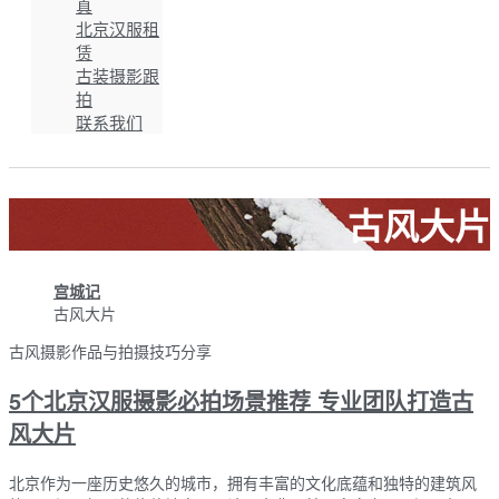
真
北京汉服租
赁
古装摄影跟
拍
联系我们
古风大片
宫城记
古风大片
古风摄影作品与拍摄技巧分享
5个北京汉服摄影必拍场景推荐 专业团队打造古
风大片
北京作为一座历史悠久的城市，拥有丰富的文化底蕴和独特的建筑风