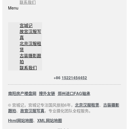
联系我们
Menu
宫城记
故宫汉服写
真
北京汉服租
赁
古装摄影跟
拍
联系我们
+86
15221454452
南阳房产楼盘网
搜外友链
郑州进口FAG轴承
© 宫城记，宫城记专注国风旅拍6年，
北京汉服租赁
、
古装摄影
跟拍
、
故宫汉服写真
，专业摄化团队全程服务。
Html网站地图
、
XML网站地图