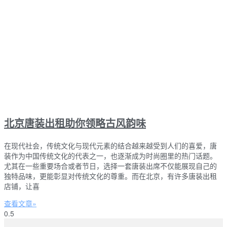
北京唐装出租助你领略古风韵味
在现代社会，传统文化与现代元素的结合越来越受到人们的喜爱，唐
装作为中国传统文化的代表之一，也逐渐成为时尚圈里的热门话题。
尤其在一些重要场合或者节日，选择一套唐装出席不仅能展现自己的
独特品味，更能彰显对传统文化的尊重。而在北京，有许多唐装出租
店铺，让喜
查看文章»