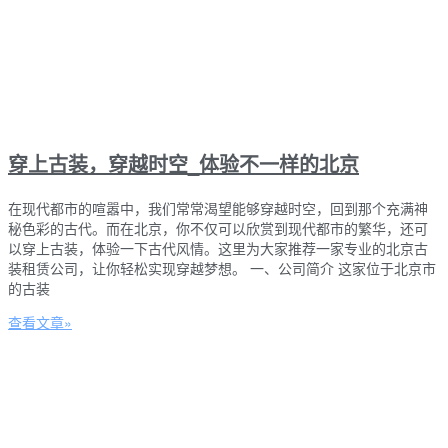
穿上古装，穿越时空_体验不一样的北京
在现代都市的喧嚣中，我们常常渴望能够穿越时空，回到那个充满神
秘色彩的古代。而在北京，你不仅可以欣赏到现代都市的繁华，还可
以穿上古装，体验一下古代风情。这里为大家推荐一家专业的北京古
装租赁公司，让你轻松实现穿越梦想。 一、公司简介 这家位于北京市
的古装
查看文章»