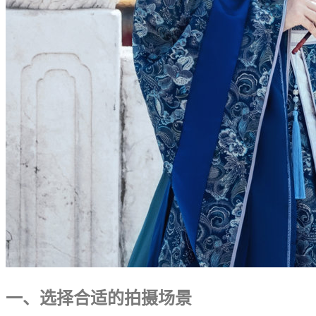
一、选择合适的拍摄场景