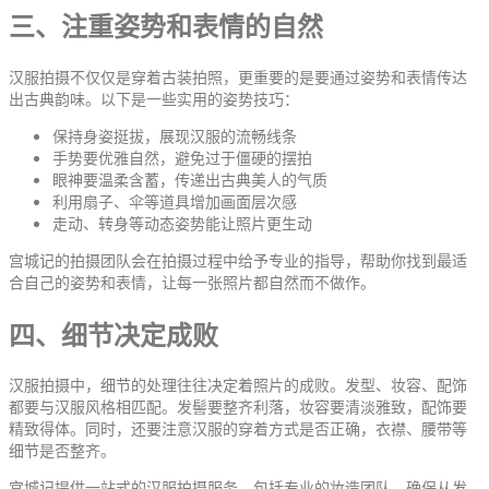
三、注重姿势和表情的自然
汉服拍摄不仅仅是穿着古装拍照，更重要的是要通过姿势和表情传达
出古典韵味。以下是一些实用的姿势技巧：
保持身姿挺拔，展现汉服的流畅线条
手势要优雅自然，避免过于僵硬的摆拍
眼神要温柔含蓄，传递出古典美人的气质
利用扇子、伞等道具增加画面层次感
走动、转身等动态姿势能让照片更生动
宫城记的拍摄团队会在拍摄过程中给予专业的指导，帮助你找到最适
合自己的姿势和表情，让每一张照片都自然而不做作。
四、细节决定成败
汉服拍摄中，细节的处理往往决定着照片的成败。发型、妆容、配饰
都要与汉服风格相匹配。发髻要整齐利落，妆容要清淡雅致，配饰要
精致得体。同时，还要注意汉服的穿着方式是否正确，衣襟、腰带等
细节是否整齐。
宫城记提供一站式的汉服拍摄服务，包括专业的妆造团队，确保从发