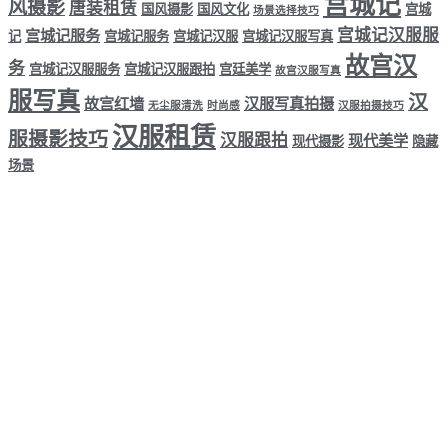
宫城记
风摄影
唐装租赁
国风摄影
国风文化
宫城
场景选择技巧
宫城记汉服服
宫城记服务
记
宫城记服务
宫城记汉服
宫城记汉服写真
故宫汉
务
宫城记汉服服务
宫城记汉服跟拍
宫廷美学
故宫汉服写真
服写真
汉
故宫红墙
汉服写真拍摄
无尘服清洗
时尚感
汉服拍摄技巧
汉服租赁
服摄影技巧
汉服跟拍
现代美学
现代摄影
隐藏
场景