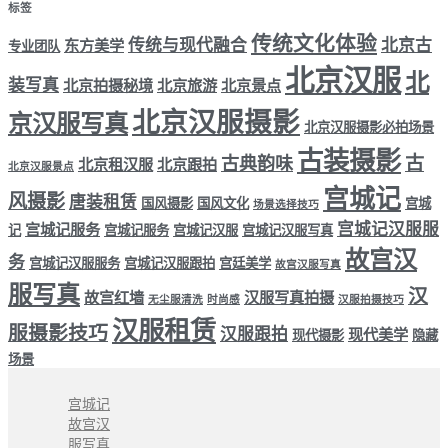
标签
传统文化体验
传统与现代融合
北京古
东方美学
专业团队
北京汉服
北
装写真
北京拍摄秘境
北京旅游
北京景点
北京汉服摄影
京汉服写真
北京汉服摄影必拍场景
古装摄影
古
古典韵味
北京租汉服
北京跟拍
北京汉服景点
宫城记
风摄影
唐装租赁
国风摄影
国风文化
宫城
场景选择技巧
宫城记汉服服
宫城记服务
记
宫城记服务
宫城记汉服
宫城记汉服写真
故宫汉
务
宫城记汉服服务
宫城记汉服跟拍
宫廷美学
故宫汉服写真
服写真
汉
故宫红墙
汉服写真拍摄
无尘服清洗
时尚感
汉服拍摄技巧
汉服租赁
服摄影技巧
汉服跟拍
现代美学
现代摄影
隐藏
场景
宫城记
故宫汉
服写真