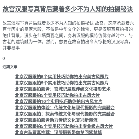
故宫汉服写真背后藏着多少不为人知的拍摄秘诀
故宫汉服写真背后藏着多少不为人知的拍摄秘诀 故宫，这座承载着六
百年历史的皇家宫殿，不仅是中华文化的瑰宝，更是汉服写真拍摄的
绝佳背景。漫步在红墙黄瓦之间，身着汉服的模特仿佛穿越时空，与
古老的建筑融为一体。然而，想要在故宫拍出令人惊艳的汉服写真，
并非易事
近期文章
北京汉服跟拍5个实用技巧助你拍出完美古风照片
北京汉服跟拍5个实用技巧助你拍出完美古风照片
北京汉服跟拍服务：宫城记展现传统文化摄影艺术
北京汉服跟拍5个实用技巧助你拍出古风大片
北京汉服跟拍10个实用技巧助你拍出古风大片
北京汉服跟拍体验：传统文化与现代摄影的完美融合
北京汉服跟拍：探索传统文化与现代摄影的完美融合
北京汉服跟拍服务助力传统文化复兴新潮流
北京汉服跟拍5个实用技巧助你拍出专业级古风大片
北京古装写真推荐：汉服摄影带你梦回紫禁城