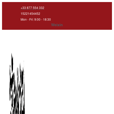
+33 877 554 332
15221454452
Mon - Fri: 9:00 - 18:30
Weixin