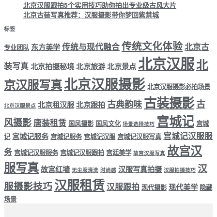
北京汉服跟拍5个实用技巧助你拍出专业级古风大片
北京古装写真推荐：汉服摄影带你梦回紫禁城
标签
传统文化体验
传统与现代融合
北京古
东方美学
专业团队
北京汉服
北
装写真
北京拍摄秘境
北京旅游
北京景点
北京汉服摄影
京汉服写真
北京汉服摄影必拍场景
古装摄影
古
古典韵味
北京租汉服
北京跟拍
北京汉服景点
宫城记
风摄影
唐装租赁
国风摄影
国风文化
宫城
场景选择技巧
宫城记汉服服
宫城记服务
记
宫城记服务
宫城记汉服
宫城记汉服写真
故宫汉
务
宫城记汉服服务
宫城记汉服跟拍
宫廷美学
故宫汉服写真
服写真
汉
故宫红墙
汉服写真拍摄
无尘服清洗
时尚感
汉服拍摄技巧
汉服租赁
服摄影技巧
汉服跟拍
现代美学
现代摄影
隐藏
场景