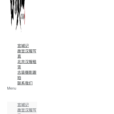
宫城记
故宫汉服写
真
北京汉服租
赁
古装摄影跟
拍
联系我们
Menu
宫城记
故宫汉服写