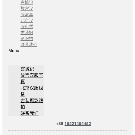
宫城记
故宫汉
服写真
北京汉
服租赁
古装摄
影跟拍
联系我们
Menu
宫城记
故宫汉服写
真
北京汉服租
赁
古装摄影跟
拍
联系我们
+86
15221454452