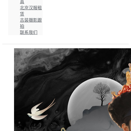
真
北京汉服租
赁
古装摄影跟
拍
联系我们