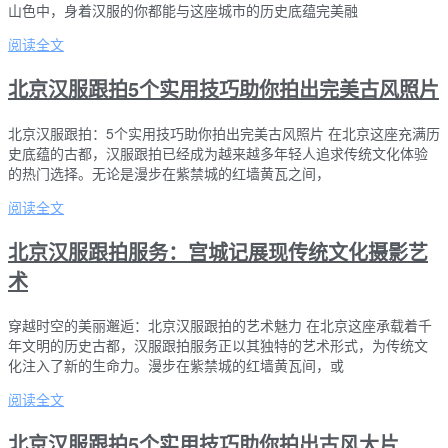
山色中，身着汉服的你都能与这座城市的历史底蕴完美融
阅读全文
北京汉服跟拍5个实用技巧助你拍出完美古风照片
北京汉服跟拍：5个实用技巧助你拍出完美古风照片 在北京这座充满历
史底蕴的古都，汉服跟拍已经成为越来越多年轻人追求传统文化体验
的热门选择。无论是漫步在紫禁城的红墙黄瓦之间，
阅读全文
北京汉服跟拍服务：宫城记展现传统文化摄影艺
术
穿越时空的美丽邂逅：北京汉服跟拍的艺术魅力 在北京这座承载着千
年文明的历史古都，汉服跟拍服务正以其独特的艺术形式，为传统文
化注入了新的生命力。漫步在紫禁城的红墙黄瓦间，或
阅读全文
北京汉服跟拍5个实用技巧助你拍出古风大片