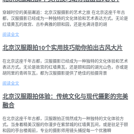
穿越时空的美丽邂逅：北京汉服摄影的艺术之旅 在北京这座千年古
都，汉服摄影已经成为一种独特的文化体验和艺术表达方式。无论是
红墙黄瓦的故宫、古朴典雅的颐和园，还是充满诗意的胡
阅读全文
北京汉服跟拍10个实用技巧助你拍出古风大片
在北京这座千年古都，汉服摄影已经成为一种独特的文化体验和艺术
表达方式。无论是故宫的红墙黄瓦，还是颐和园的湖光山色，亦或是
胡同里的青砖灰瓦，都为汉服摄影提供了绝佳的拍摄背景
阅读全文
北京汉服跟拍体验：传统文化与现代摄影的完美
融合
在北京这座千年古都，汉服跟拍正悄然成为一种独特的文化体验方
式。当身着精美汉服的你漫步在紫禁城的红墙黄瓦间，或是驻足于颐
和园的亭台楼阁前，专业的摄影师用镜头捕捉每一个优雅瞬