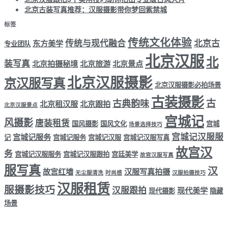
北京古装写真推荐：汉服摄影带你梦回紫禁城
标签
传统文化体验
传统与现代融合
北京古
东方美学
专业团队
北京汉服
北
装写真
北京拍摄秘境
北京旅游
北京景点
北京汉服摄影
京汉服写真
北京汉服摄影必拍场景
古装摄影
古
古典韵味
北京租汉服
北京跟拍
北京汉服景点
宫城记
风摄影
唐装租赁
国风摄影
国风文化
宫城
场景选择技巧
宫城记汉服服
宫城记服务
记
宫城记服务
宫城记汉服
宫城记汉服写真
故宫汉
务
宫城记汉服服务
宫城记汉服跟拍
宫廷美学
故宫汉服写真
服写真
汉
故宫红墙
汉服写真拍摄
无尘服清洗
时尚感
汉服拍摄技巧
汉服租赁
服摄影技巧
汉服跟拍
现代美学
现代摄影
隐藏
场景