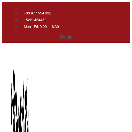
+33 877 554 332
15221454452
Mon - Fri: 9:00 - 18:30
Weixin