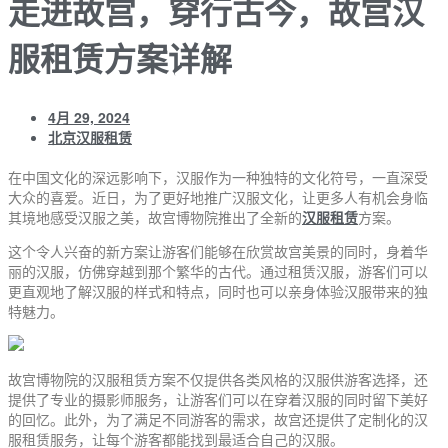
走进故宫，穿行古今，故宫汉
服租赁方案详解
4月 29, 2024
北京汉服租赁
在中国文化的深远影响下，汉服作为一种独特的文化符号，一直深受
大众的喜爱。近日，为了更好地推广汉服文化，让更多人有机会身临
其境地感受汉服之美，故宫博物院推出了全新的
汉服租赁
方案。
这个令人兴奋的新方案让游客们能够在欣赏故宫美景的同时，身着华
丽的汉服，仿佛穿越到那个繁华的古代。通过租赁汉服，游客们可以
更直观地了解汉服的样式和特点，同时也可以亲身体验汉服带来的独
特魅力。
故宫博物院的汉服租赁方案不仅提供各类风格的汉服供游客选择，还
提供了专业的摄影师服务，让游客们可以在穿着汉服的同时留下美好
的回忆。此外，为了满足不同游客的需求，故宫还提供了定制化的汉
服租赁服务，让每个游客都能找到最适合自己的汉服。