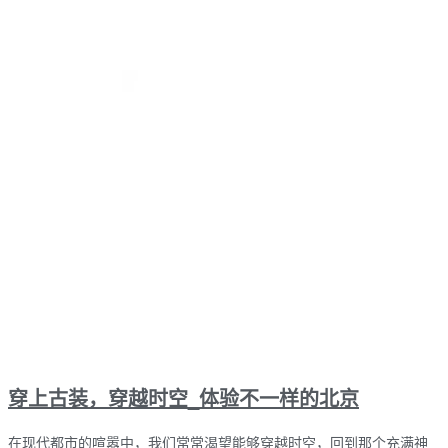
穿上古装，穿越时空_体验不一样的北京
在现代都市的喧嚣中，我们常常渴望能够穿越时空，回到那个充满神